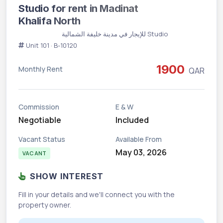
Studio for rent in Madinat
Vacant
Khalifa North
Studio للإيجار في مدينة خليفة الشمالية
Unit 101 · B-10120
1900
Monthly Rent
QAR
Commission
E & W
Negotiable
Included
Vacant Status
Available From
May 03, 2026
VACANT
SHOW INTEREST
Fill in your details and we'll connect you with the
property owner.