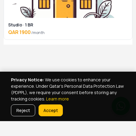
Studio · 1 BR
QAR 1900
/month
Privacy Notice:
We use cookies to enhance your
experience. Under Qatar's Personal Data Protection Law
(PDPPL), we require your consent before storing any
tracking cookies.
Learn more
Reject
Accept