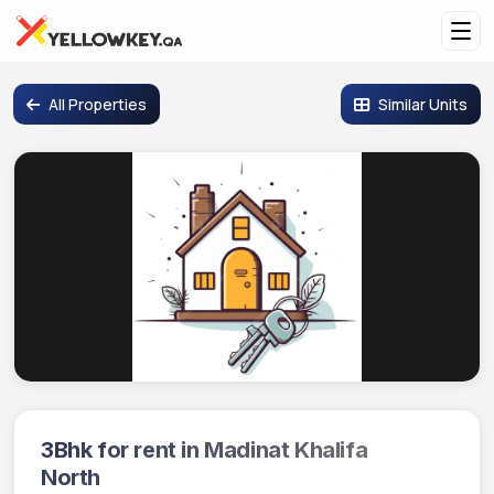
All Properties
Similar Units
3Bhk for rent in Madinat Khalifa
Vacant
North