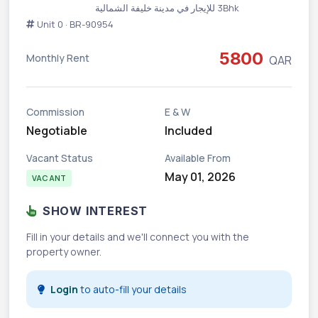
3Bhk للإيجار في مدينة خليفة الشمالية
Unit 0 · BR-90954
5800
Monthly Rent
QAR
Commission
E & W
Negotiable
Included
Vacant Status
Available From
May 01, 2026
VACANT
SHOW INTEREST
Fill in your details and we'll connect you with the
property owner.
Login
to auto-fill your details