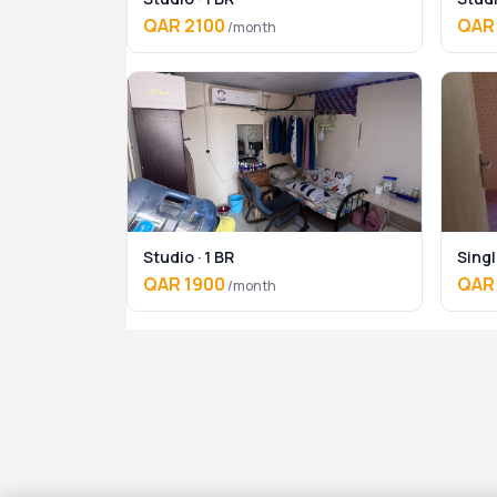
QAR 2100
QAR
/month
Studio · 1 BR
Singl
QAR 1900
QAR
/month