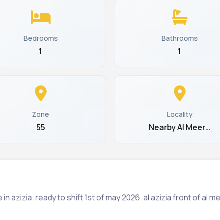
Bedrooms
Bathrooms
1
1
Zone
Locality
55
Nearby Al Meer…
n azizia. ready to shift 1st of may 2026. al azizia front of al m