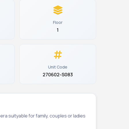
Floor
1
Unit Code
270602-S083
eera suityable for family, couples or ladies