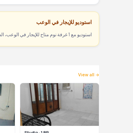
استوديو للإيجار في الوعب
استوديو مع 1 غرفة نوم متاح للإيجار في الوعب، الدوحة، قطر بسعر 1800 ريال قطري شهرياً. المرجع: 5604240579. تواصل عبر يلوكي للحجز والمعاينة.
View all →
Studio · 1 BR