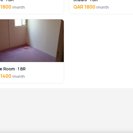
 1800
QAR 1800
/month
/month
e Room · 1 BR
 1400
/month