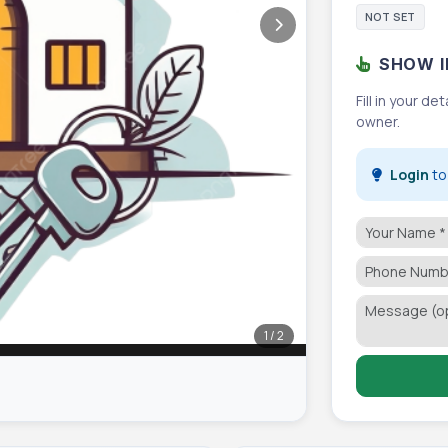
NOT SET
SHOW I
Fill in your d
owner.
Login
to 
1 / 2