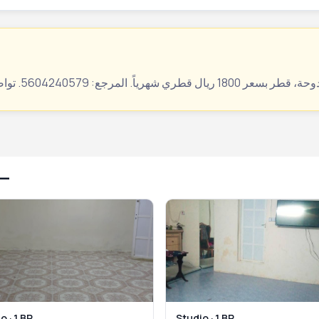
ال
o · 1 BR
Studio · 1 BR