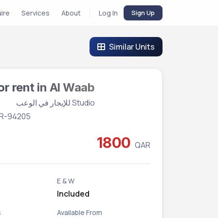
uire
Services
About
Log In
Sign Up
Similar Units
or rent in Al Waab
Studio للإيجار في الوعب
 BR-94205
1800
QAR
E & W
Included
s
Available From