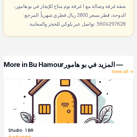
شقة غرفة وصالة مع 1 غرفة نوم متاح للإيجار في بو هامور،
الدوحة، قطر بسعر 2800 ريال قطري شهرياً. المرجع:
5604297628. تواصل عبر يلوكي للحجز والمعاينة.
More in Bu Hamour
— المزيد في بو هامور
View all →
Studio · 1 BR