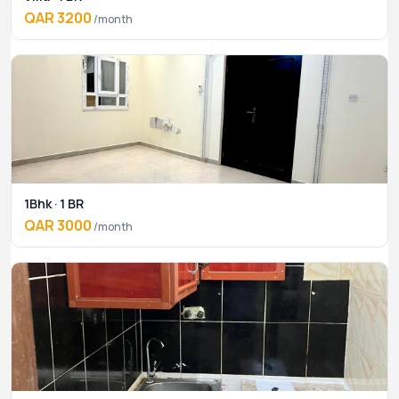
QAR 3200
/month
1Bhk · 1 BR
QAR 3000
/month