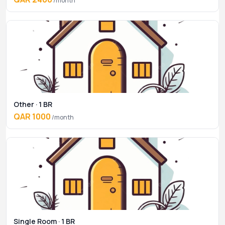
/month
Other · 1 BR
QAR 1000
/month
Single Room · 1 BR