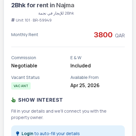
2Bhk for rent in Najma
Vacant
2Bhk للإيجار في نجمة
Unit 101 · BR-59949
3800
Monthly Rent
QAR
Commission
E & W
Negotiable
Included
Vacant Status
Available From
Apr 25, 2026
VACANT
SHOW INTEREST
Fill in your details and we'll connect you with the
property owner.
Login
to auto-fill your details