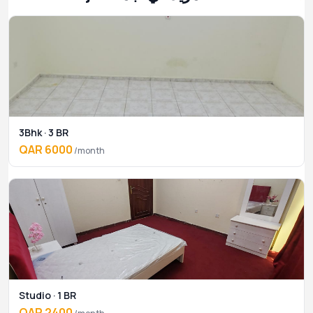
3Bhk · 3 BR
QAR 6000
/month
Studio · 1 BR
QAR 2400