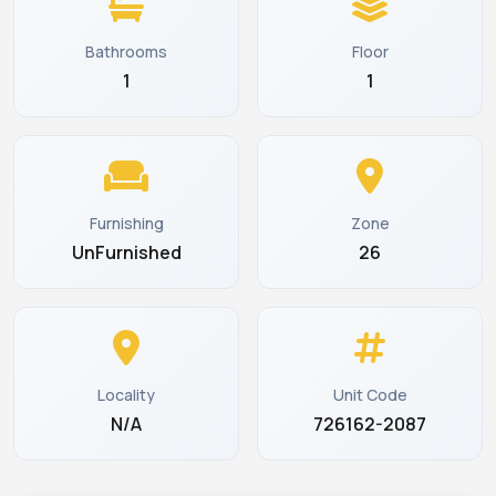
Bathrooms
Floor
1
1
Furnishing
Zone
UnFurnished
26
Locality
Unit Code
N/A
726162-2087